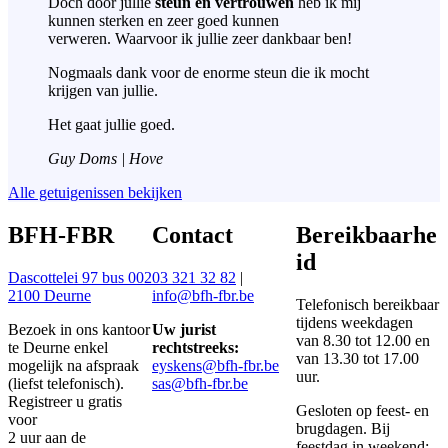
Doch door jullie
steun en vertrouwen
heb ik mij
kunnen sterken en zeer goed kunnen
verweren. Waarvoor ik jullie zeer dankbaar ben!
Nogmaals dank voor de enorme steun die ik mocht
krijgen van jullie.
Het gaat jullie goed.
Guy Doms | Hove
Alle getuigenissen bekijken
BFH-FBR
Contact
Bereikbaarhe
id
Dascottelei 97 bus 002
03 321 32 82
|
2100 Deurne
info@bfh-fbr.be
Telefonisch bereikbaar
tijdens weekdagen
Bezoek in ons kantoor
Uw jurist
van 8.30 tot 12.00 en
te Deurne enkel
rechtstreeks:
van 13.30 tot 17.00
mogelijk na afspraak
eyskens@bfh-fbr.be
uur.
(liefst telefonisch).
sas@bfh-fbr.be
Registreer u gratis
Gesloten op feest- en
voor
brugdagen. Bij
2 uur aan de
feestdag in weekend: