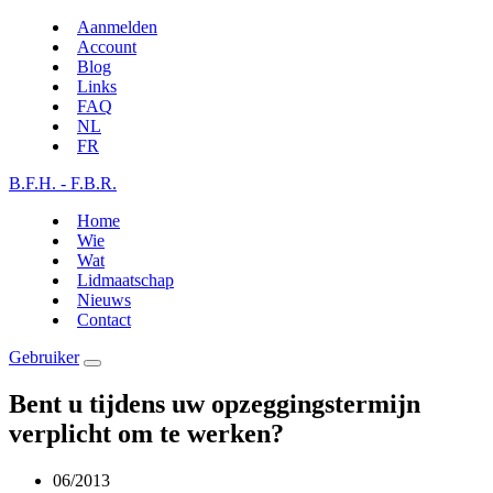
Aanmelden
Account
Blog
Links
FAQ
NL
FR
B.F.H. - F.B.R.
Home
Wie
Wat
Lidmaatschap
Nieuws
Contact
Gebruiker
Bent u tijdens uw opzeggingstermijn
verplicht om te werken?
06/2013