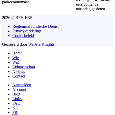
parkeerautomaat.
eerstvolgende
maandag gesloten.
2026 © BFH-FBR
Reglement Juridische Dienst
Privacyverklaring
Cookiebeleid
Gecreëerd door
We Are Knights
Home
Wie
Wat
Lidmaatschap
Nieuws
Contact
Aanmelden
Account
Blog
Links
FAQ
NL
FR